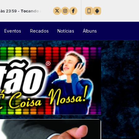
do agora: OMI - Cheerleader (Felix Jaehn Remix) [Official Video]
Eventos
Recados
Notícias
Álbuns