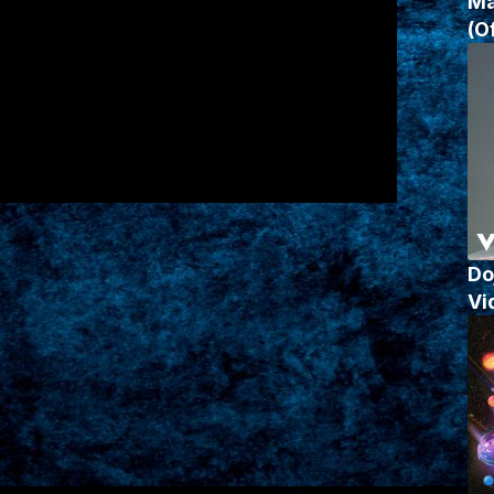
Ma
(O
Do
Vi