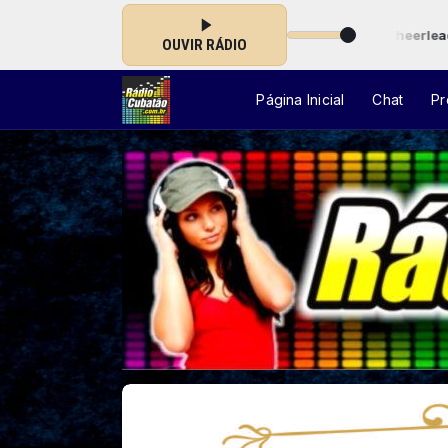
das 00:00 às 23:59 -
Tocando agora: OMI - Cheerleader (Felix Jaehn
OUVIR RÁDIO
Página Inicial
Chat
Pr