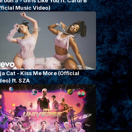
roon 5 - Girls Like You ft. Cardi B
fficial Music Video)
ja Cat - Kiss Me More (Official
deo) ft. SZA